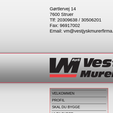
Gørtlervej 14
7600 Struer
Tlf: 20309638 / 30506201
Fax: 96917002
Email:
vm@vestjyskmurerfirma
VELKOMMEN
PROFIL
SKAL DU BYGGE